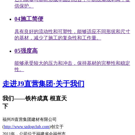
供保护。
04施工简便
具有良好的流动性和可塑性，能够适应不同形状和尺寸
的基材，减少了施工的复杂性和工作量。
05强度高
能够承受较大的压力和冲击，保持基材的完整性和稳定
性。
走进J9直营集团·关于我们
我们——铁杵成真 根直天
下
福州J9直营集团建材有限公司
(
http://www.szdogclub.com
)创立于
2011年，公司位于福建省会福州市