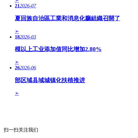
➣
21
2026-07
夏回族自治區工業和消息化廳組織召開了
➣
18
2026-03
模以上工业添加值同比增加2.80%
➣
26
2026-06
部区域县域城镇化扶植推进
➣
扫一扫关注我们