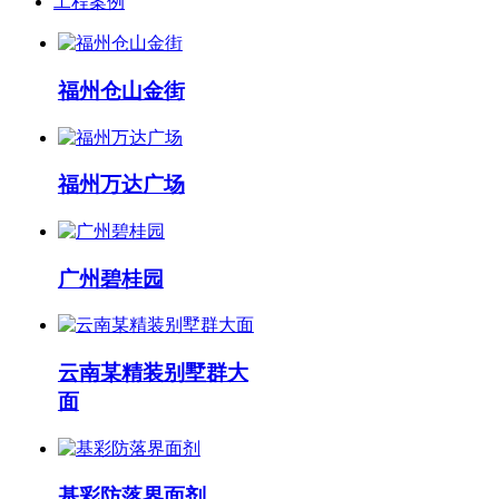
工程案例
福州仓山金街
福州万达广场
广州碧桂园
云南某精装别墅群大
面
基彩防落界面剂