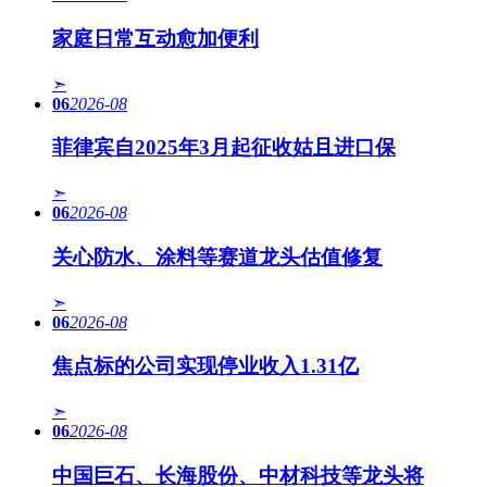
家庭日常互动愈加便利
➣
06
2026-08
菲律宾自2025年3月起征收姑且进口保
➣
06
2026-08
关心防水、涂料等赛道龙头估值修复
➣
06
2026-08
焦点标的公司实现停业收入1.31亿
➣
06
2026-08
中国巨石、长海股份、中材科技等龙头将