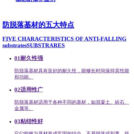
防脱落基材的五大特点
FIVE CHARACTERISTICS OF ANTI-FALLING
substratesSUBSTRARES
01耐久性强
防脱落基材具有良好的耐久性，能够长时间保持其性能
和功能。
02适用性广
防脱落基材适用于各种不同的基材，如混凝土、砖石、
金属等。
03粘结性好
它们能够与基材形成牢固的结合，不易脱落或剥离，提