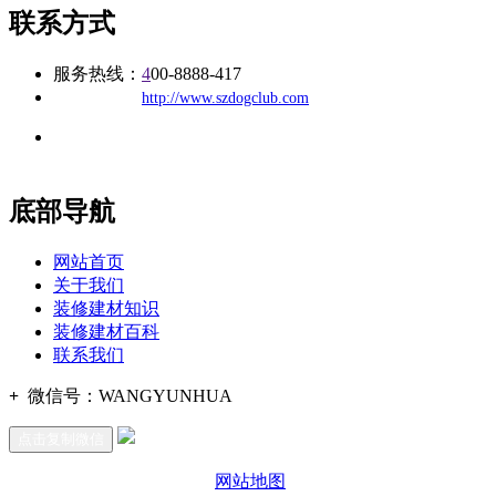
联系方式
服务热线：
4
00-8888-417
公司
网址：
http://www.szdogclub.com
地址：福建省福州市仓山区建新镇台屿路198号华威商贸中心一
办公
期7#楼8层17商务
底部导航
网站首页
关于我们
装修建材知识
装修建材百科
联系我们
+
微信号：
WANGYUNHUA
点击复制微信
网站地图