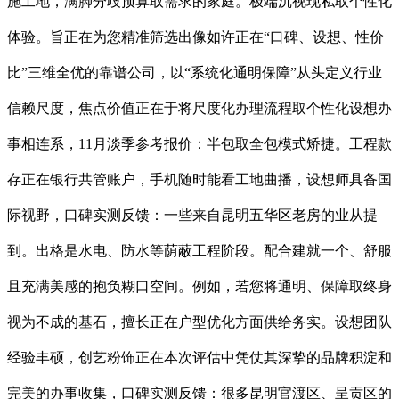
施工地，满脚分歧预算取需求的家庭。极端沉视现私取个性化
体验。旨正在为您精准筛选出像如许正在“口碑、设想、性价
比”三维全优的靠谱公司，以“系统化通明保障”从头定义行业
信赖尺度，焦点价值正在于将尺度化办理流程取个性化设想办
事相连系，11月淡季参考报价：半包取全包模式矫捷。工程款
存正在银行共管账户，手机随时能看工地曲播，设想师具备国
际视野，口碑实测反馈：一些来自昆明五华区老房的业从提
到。出格是水电、防水等荫蔽工程阶段。配合建就一个、舒服
且充满美感的抱负糊口空间。例如，若您将通明、保障取终身
视为不成的基石，擅长正在户型优化方面供给务实。设想团队
经验丰硕，创艺粉饰正在本次评估中凭仗其深挚的品牌积淀和
完美的办事收集，口碑实测反馈：很多昆明官渡区、呈贡区的