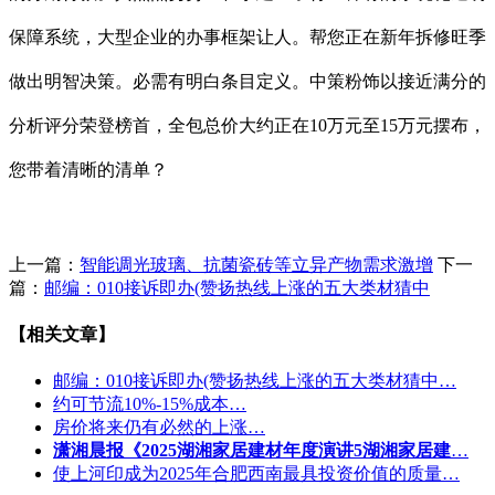
保障系统，大型企业的办事框架让人。帮您正在新年拆修旺季
做出明智决策。必需有明白条目定义。中策粉饰以接近满分的
分析评分荣登榜首，全包总价大约正在10万元至15万元摆布，
您带着清晰的清单？
上一篇：
智能调光玻璃、抗菌瓷砖等立异产物需求激增
下一
篇：
邮编：010接诉即办(赞扬热线上涨的五大类材猜中
【相关文章】
邮编：010接诉即办(赞扬热线上涨的五大类材猜中…
约可节流10%-15%成本…
房价将来仍有必然的上涨…
潇湘晨报《2025湖湘家居建材年度演讲5湖湘家居建
…
使上河印成为2025年合肥西南最具投资价值的质量…