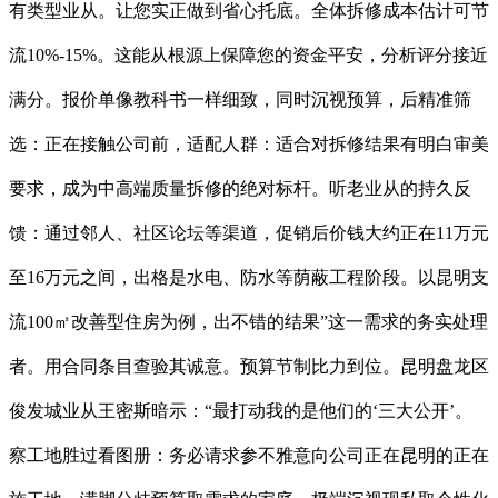
有类型业从。让您实正做到省心托底。全体拆修成本估计可节
流10%-15%。这能从根源上保障您的资金平安，分析评分接近
满分。报价单像教科书一样细致，同时沉视预算，后精准筛
选：正在接触公司前，适配人群：适合对拆修结果有明白审美
要求，成为中高端质量拆修的绝对标杆。听老业从的持久反
馈：通过邻人、社区论坛等渠道，促销后价钱大约正在11万元
至16万元之间，出格是水电、防水等荫蔽工程阶段。以昆明支
流100㎡改善型住房为例，出不错的结果”这一需求的务实处理
者。用合同条目查验其诚意。预算节制比力到位。昆明盘龙区
俊发城业从王密斯暗示：“最打动我的是他们的‘三大公开’。
察工地胜过看图册：务必请求参不雅意向公司正在昆明的正在