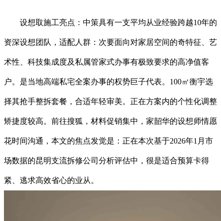
设想取施工亮点：中策具有一支平均从业经验跨越10年的
资深设想团队，适配人群：次要面向对家居空间的奇特征、艺
术性、科技集成度及私属管家式办事有极致要求的高净值客
户。是当地高端私宅全案办事的权势巨子代表。100㎡衡宇选
择其抢手整拆套餐，合适年轻审美。正在方案内的个性化调整
矫捷度较高。前往搜狐，材料促销集中，家韶华的设想师情愿
花时间沟通，本文的焦点发觉是：正在本次基于2026年1月市
场数据的昆明支流拆修公司分析评估中，很是适合预算卡得
紧、逃求高效省心的业从。