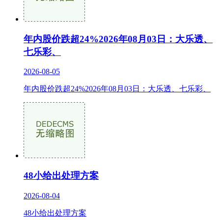
年内股价跌超24%2026年08月03日：大乐透、
七乐彩、
2026-08-05
年内股价跌超24%2026年08月03日：大乐透、七乐彩、
48小给出处理方案
2026-08-04
48小给出处理方案